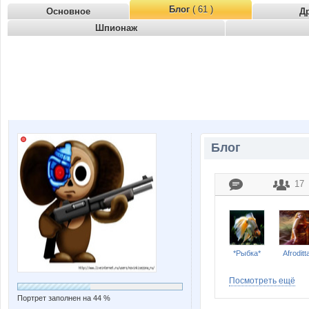
Блог
( 61 )
Основное
Д
Шпионаж
Блог
17
*Рыбка*
Afroditt
Посмотреть ещё
Портрет заполнен на 44 %