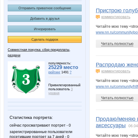
fann88
jade
Отправить приватное сообщение
Пристрою голуб
комментировать
Добавить в друзья
Читайте мою тему <stro
Игнорировать
ховушка
комсо
www.nn.ru/community/pok
Сделать подарок
Читать полностью
Совместная покупка: сбор предоплаты,
раздачи
СУ!!ПЕР
Турбом
популярность:
Распродаю женс
25229 место
комментировать
рейтинг
1491
?
Читайте мою тему <str
Привилегированный
www.nn.ru/community/hf
пользователь
3
уровня
Читать полностью
Статистика портрета:
Продаю/меняю в
аксессуары
сейчас просматривают портрет - 0
06.04
зарегистрированные пользователи
Читайте мою тему <str
посетившие портрет за 7 дней - 0